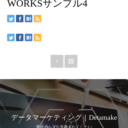
desc
WORKSサンプル4


データマーケティング｜Detamake
貴社のムダな失敗をなくしたい